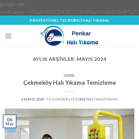
google-site-
verification=lsGIxgiV45DQh43SOCeKk85qvcbOqeIfJ5n4FIqZ3
Skip
PROFESYONEL TECRÜBELİ HALI YIKAMA
to
content
AYLIK ARŞIVLER:
MAYIS 2024
GENEL
Çekmeköy Halı Yıkama Temizleme
6 MAYIS 2024
’' TE GÖNDERILDI
YONETICI
TARAFINDAN
06
May