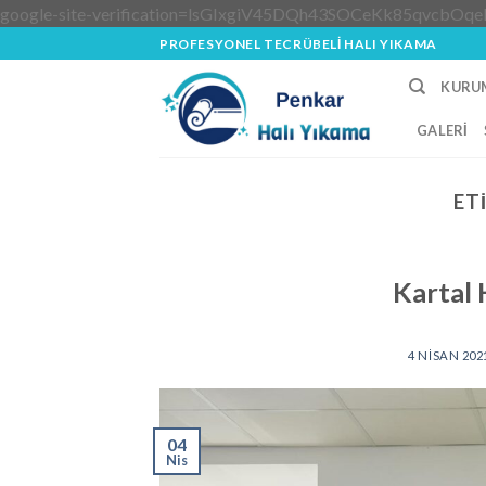
google-site-verification=lsGIxgiV45DQh43SOCeKk85qvcbOqe
PROFESYONEL TECRÜBELİ HALI YIKAMA
KURU
GALERI
ET
Kartal 
4 NISAN 202
04
Nis