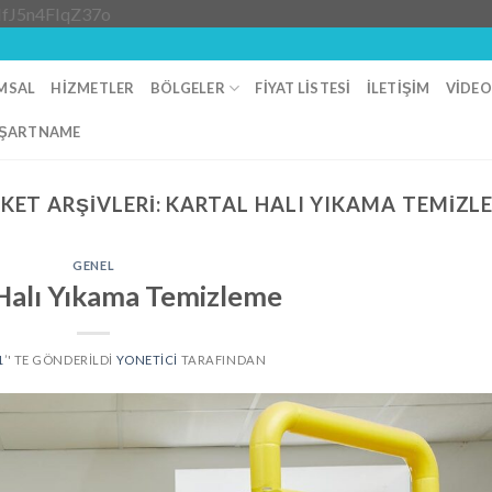
Skip
IfJ5n4FIqZ37o
to
content
MSAL
HIZMETLER
BÖLGELER
FIYAT LISTESI
İLETIŞIM
VIDE
ŞARTNAME
IKET ARŞIVLERI:
KARTAL HALI YIKAMA TEMIZL
GENEL
Halı Yıkama Temizleme
1
’' TE GÖNDERILDI
YONETICI
TARAFINDAN