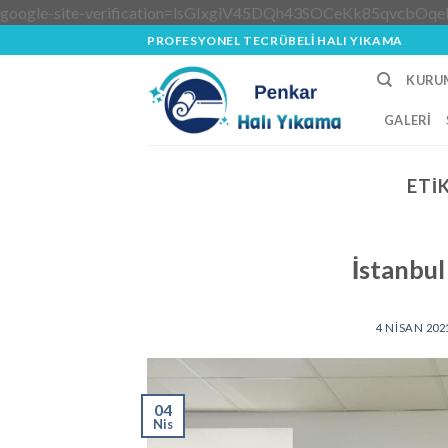
google-site-verification=lsGIxgiV45DQh43SOCeKk85qvcbOqe
PROFESYONEL TECRÜBELİ HALI YIKAMA
KURU
GALERI
ETI
İstanbu
4 NISAN 202
04
Nis