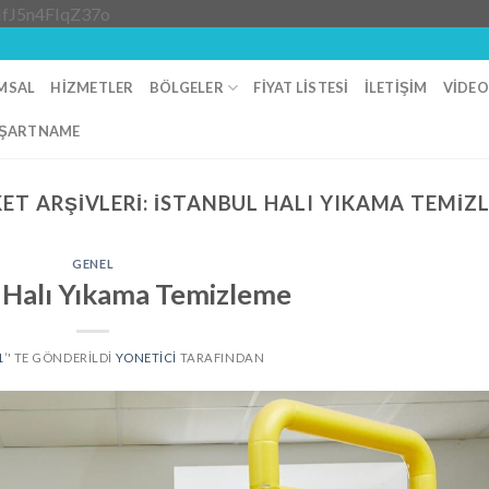
Skip
IfJ5n4FIqZ37o
to
content
MSAL
HIZMETLER
BÖLGELER
FIYAT LISTESI
İLETIŞIM
VIDE
ŞARTNAME
KET ARŞIVLERI:
İSTANBUL HALI YIKAMA TEMIZ
GENEL
l Halı Yıkama Temizleme
1
’' TE GÖNDERILDI
YONETICI
TARAFINDAN